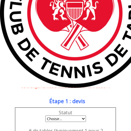
Le Lausanne CTT vous offre la possibilité de réserver et
louer des tables de tennis de table pour vos activités
scolaires, dans un cadre professionnel ou entre amis.
Vous trouverez davantage d'informations en consultant la
page :
Informations Location Groupes
er
Note: du 1
septembre au 30 juin, pas de réservation possible les lundis,
mardis et jeudis après 17h, et les mercredis après 13h.
Remarque: Une fois le devis reçu et validé de votre part, tout désistement
ou changement sera facturé d’un montant de 30Fr.
Étape 1 : devis
Statut
# de tables (typiquement 1 pour 2